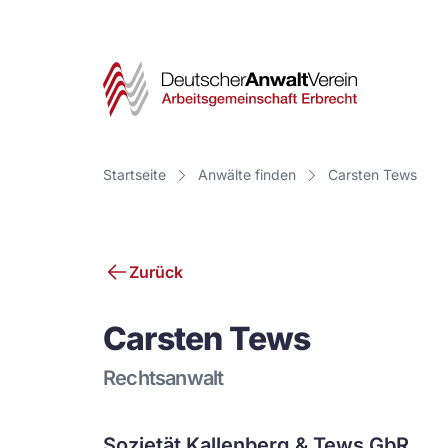
Deut
Anwa
Vere
Startseite
Anwälte finden
Carsten Tews
-
Arbe
Zurück
Erbr
Carsten Tews
Rechtsanwalt
Sozietät Kallenberg & Tews GbR