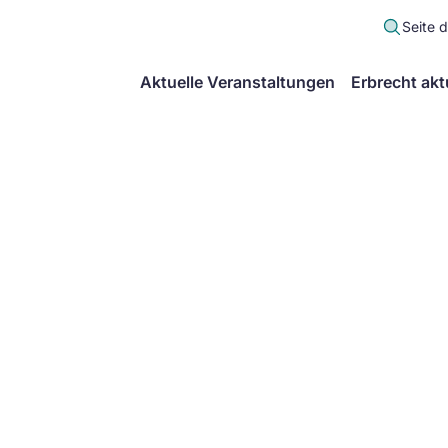
Seite 
scher
Aktuelle Veranstaltungen
Erbrecht akt
lt
in
itsgemeinschaft
echt