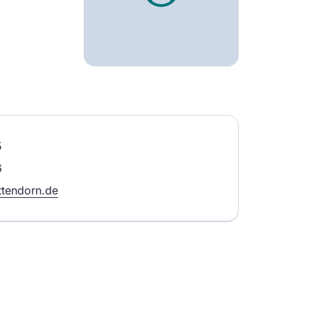
5
6
ttendorn.de