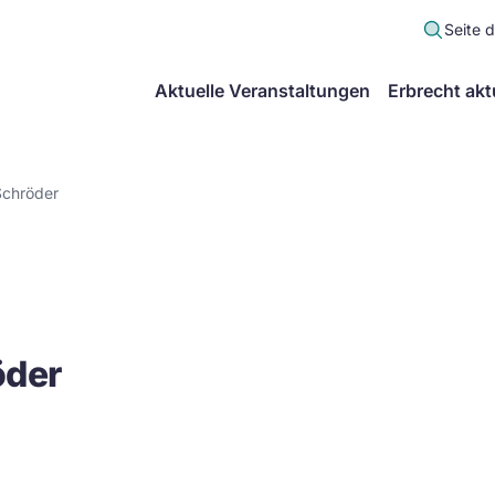
Seite 
scher
Aktuelle Veranstaltungen
Erbrecht akt
lt
in
Schröder
itsgemeinschaft
echt
öder