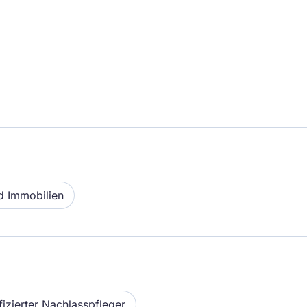
d Immobilien
ifizierter Nachlasspfleger