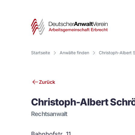
Deut
Anwa
Vere
Startseite
Anwälte finden
Christoph-Albert 
-
Arbe
Zurück
Erbr
Christoph-Albert Schr
Rechtsanwalt
Bahnhofstr. 11