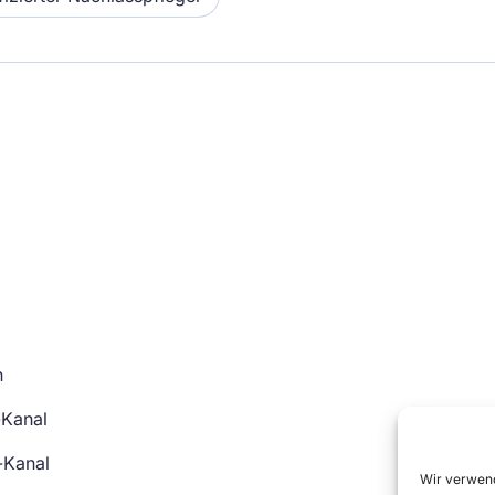
n
-Kanal
-Kanal
Wir verwend