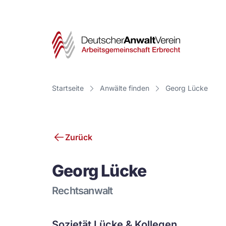
Deut
Anwa
Vere
Startseite
Anwälte finden
Georg Lücke
-
Arbe
Zurück
Erbr
Georg Lücke
Rechtsanwalt
Sozietät Lücke & Kollegen