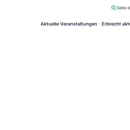
Seite 
scher
Aktuelle Veranstaltungen
Erbrecht akt
lt
in
itsgemeinschaft
echt