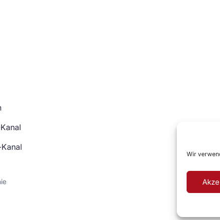
n
-Kanal
-Kanal
Wir verwend
Akze
nie