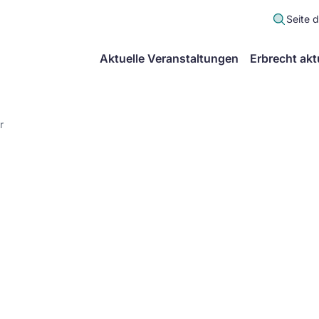
Seite 
scher
Aktuelle Veranstaltungen
Erbrecht akt
lt
in
r
itsgemeinschaft
echt