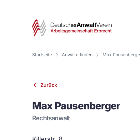
Deut
Anwa
Vere
Startseite
Anwälte finden
Max Pausenberge
-
Arbe
Zurück
Erbr
Max Pausenberger
Rechtsanwalt
Killerstr. 8