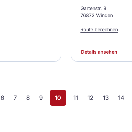
Gartenstr. 8
76872 Winden
Route berechnen
Details ansehen
6
7
8
9
10
11
12
13
14