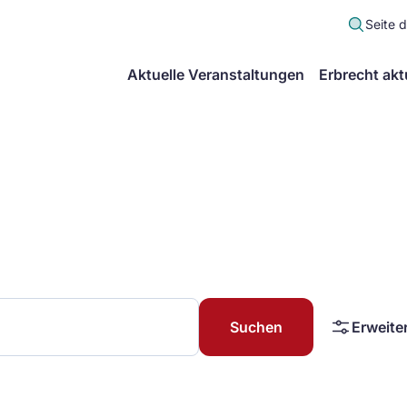
Seite 
scher
Aktuelle Veranstaltungen
Erbrecht akt
lt
in
itsgemeinschaft
echt
Suchen
Erweite