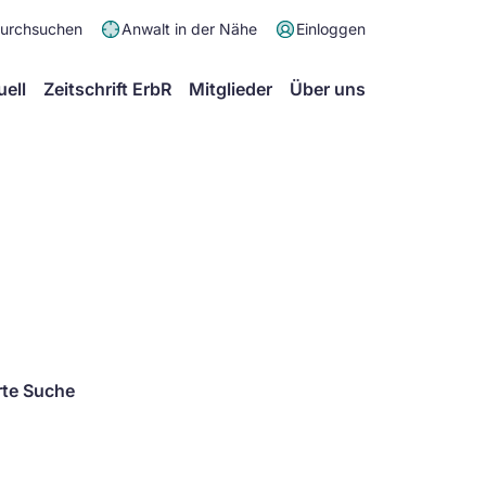
Meta
durchsuchen
Anwalt in der Nähe
Einloggen
Menü
Hauptmenü
uell
Zeitschrift ErbR
Mitglieder
Über uns
rte Suche