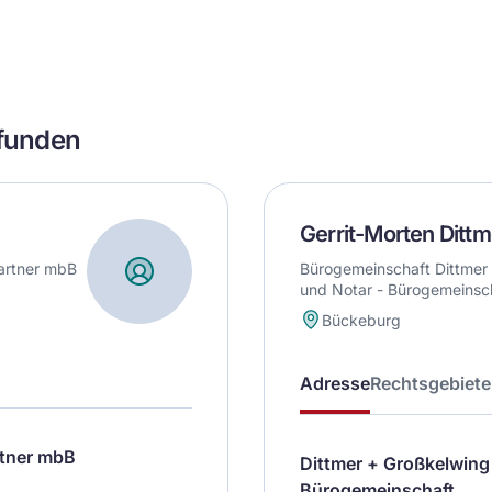
efunden
Gerrit-Morten Dittm
artner mbB
Bürogemeinschaft Dittmer
und Notar - Bürogemeinsc
Bückeburg
Adresse
Rechtsgebiete
tner mbB
Dittmer + Großkelwing
Bürogemeinschaft