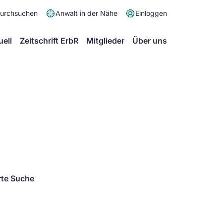
Meta
durchsuchen
Anwalt in der Nähe
Einloggen
Menü
Hauptmenü
uell
Zeitschrift ErbR
Mitglieder
Über uns
rte Suche