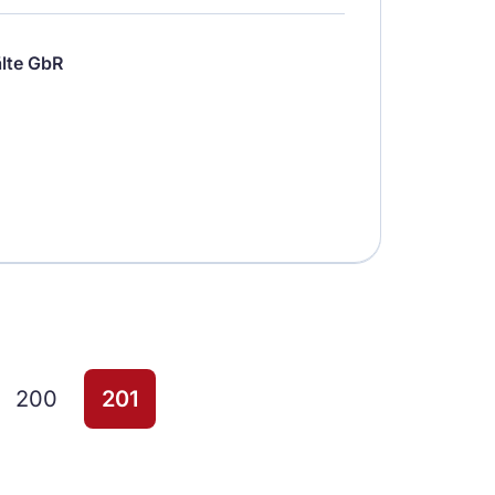
lte GbR
200
201