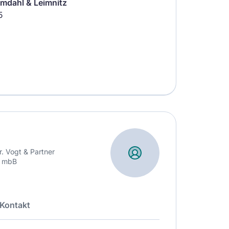
Imdahl & Leimnitz
5
. Vogt & Partner
t mbB
Kontakt