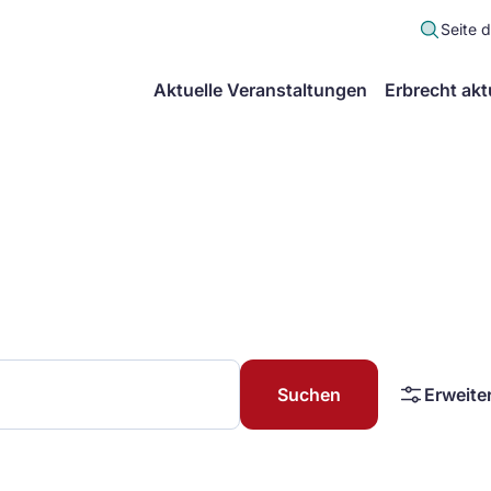
Seite 
scher
Aktuelle Veranstaltungen
Erbrecht akt
lt
in
itsgemeinschaft
echt
Suchen
Erweite