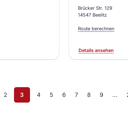
Brücker Str. 129
14547 Beelitz
Route berechnen
Details ansehen
2
3
4
5
6
7
8
9
...