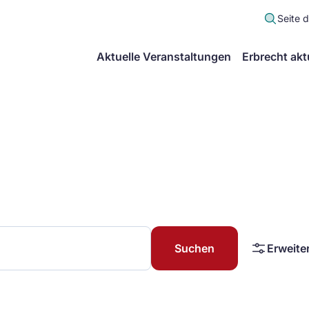
Seite 
scher
Aktuelle Veranstaltungen
Erbrecht akt
lt
in
itsgemeinschaft
echt
Suchen
Erweite