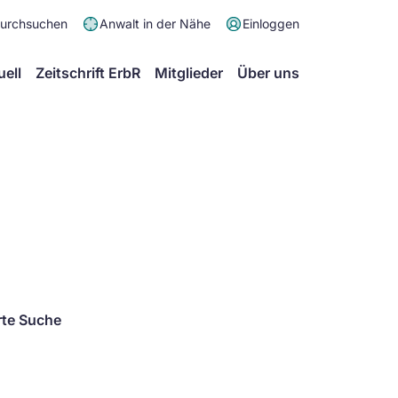
Meta
durchsuchen
Anwalt in der Nähe
Einloggen
Menü
Hauptmenü
uell
Zeitschrift ErbR
Mitglieder
Über uns
rte Suche