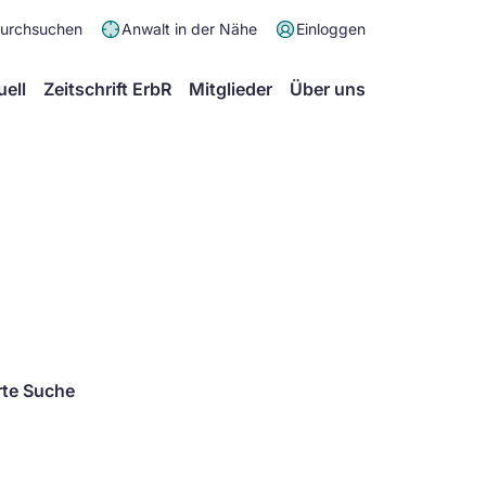
Meta
durchsuchen
Anwalt in der Nähe
Einloggen
Menü
Hauptmenü
uell
Zeitschrift ErbR
Mitglieder
Über uns
rte Suche