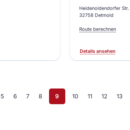
Heidenoldendorfer Str.
32758 Detmold
Route berechnen
Details ansehen
5
6
7
8
9
10
11
12
13