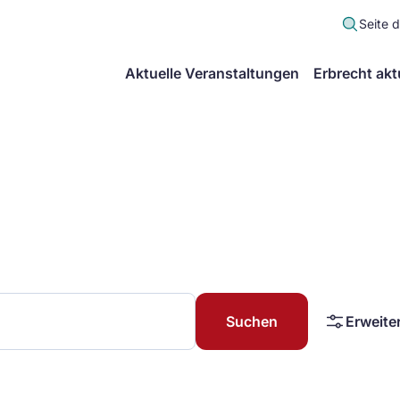
Seite 
scher
Aktuelle Veranstaltungen
Erbrecht akt
lt
in
itsgemeinschaft
echt
Suchen
Erweite