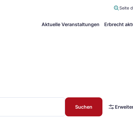
Seite 
scher
Aktuelle Veranstaltungen
Erbrecht akt
lt
in
itsgemeinschaft
echt
Suchen
Erweite