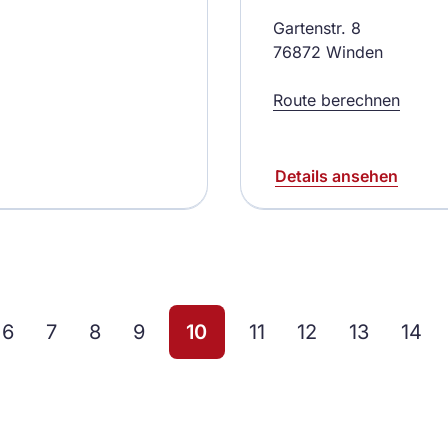
Gartenstr. 8
76872 Winden
Route berechnen
Details ansehen
6
7
8
9
10
11
12
13
14