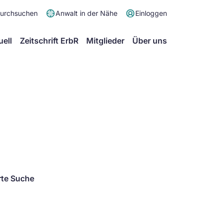
Meta
durchsuchen
Anwalt in der Nähe
Einloggen
Menü
Hauptmenü
uell
Zeitschrift ErbR
Mitglieder
Über uns
rte Suche