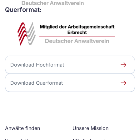
Querformat:
L
Download Hochformat
o
g
L
Download Querformat
o
o
M
g
i
o
t
M
g
i
l
t
Anwälte finden
Unsere Mission
i
g
e