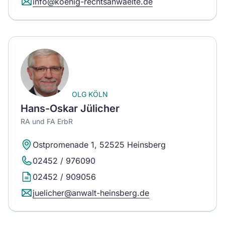
info@koenig-rechtsanwaelte.de
OLG KÖLN
Hans-Oskar Jülicher
RA und FA ErbR
Ostpromenade 1, 52525 Heinsberg
02452 / 976090
02452 / 909056
juelicher@anwalt-heinsberg.de