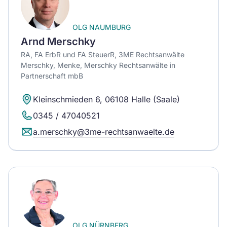
OLG NAUMBURG
Arnd Merschky
RA, FA ErbR und FA SteuerR, 3ME Rechtsanwälte
Merschky, Menke, Merschky Rechtsanwälte in
Partnerschaft mbB
Kleinschmieden 6, 06108 Halle (Saale)
0345 / 47040521
a.merschky@3me-rechtsanwaelte.de
OLG NÜRNBERG