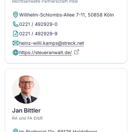
Rechtsanwälte Partnerschaft mbB
Willhelm-Schlombs-Allee 7-11, 50858 Köln
0221 / 492929-0
0221 / 492929-9
heinz-willi.kamps@streck.net
https://steueranwalt.de/
Jan Bittler
RA und FA ErbR
Im Breitspiel 11c, 69126 Heidelberg