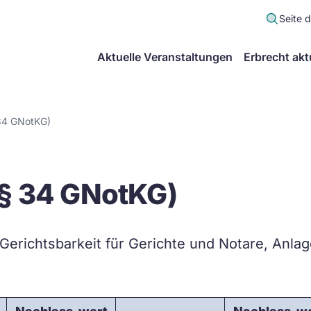
Seite 
scher
Aktuelle Veranstaltungen
Erbrecht akt
lt
in
 34 GNotKG)
itsgemeinschaft
(§ 34 GNotKG)
echt
 Gerichtsbarkeit für Gerichte und Notare, Anlag