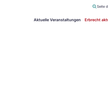
Seite 
scher
Aktuelle Veranstaltungen
Erbrecht akt
lt
in
itsgemeinschaft
echt