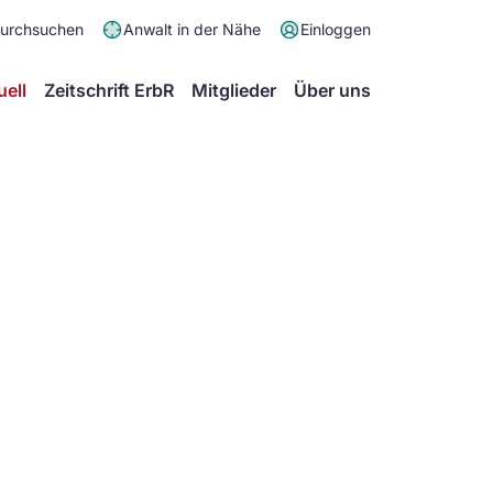
Meta
durchsuchen
Anwalt in der Nähe
Einloggen
Menü
Hauptmenü
uell
Zeitschrift ErbR
Mitglieder
Über uns