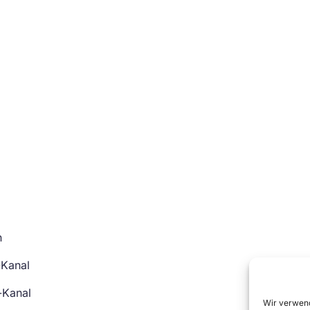
n
-Kanal
-Kanal
Wir verwend