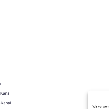
n
-Kanal
-Kanal
Wir verwend