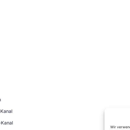
n
-Kanal
-Kanal
Wir verwend