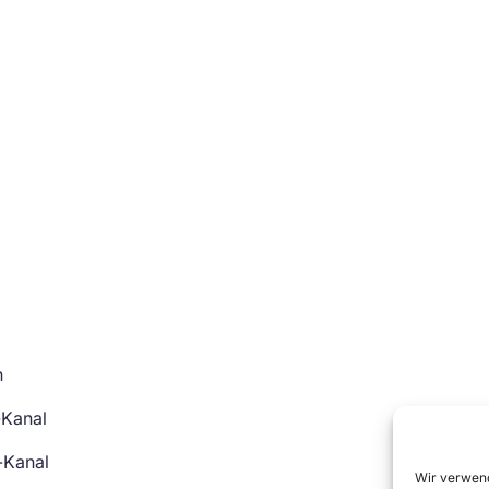
n
-Kanal
-Kanal
Wir verwend