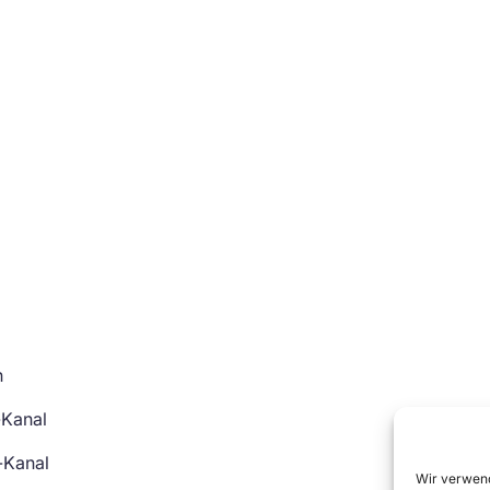
n
-Kanal
-Kanal
Wir verwend