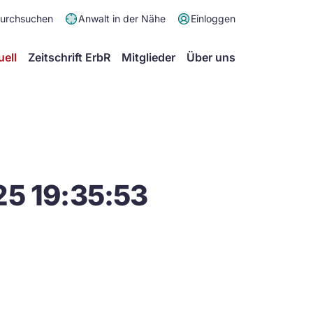
Meta
durchsuchen
Anwalt in der Nähe
Einloggen
Menü
Hauptmenü
uell
Zeitschrift ErbR
Mitglieder
Über uns
25 19:35:53