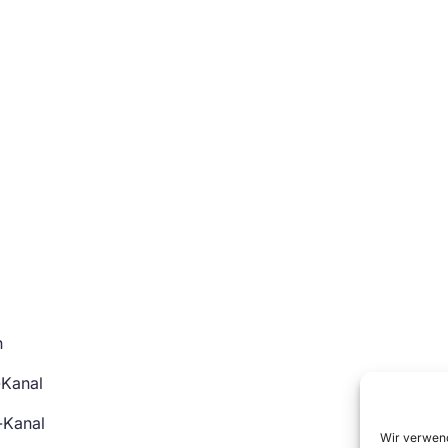
n
-Kanal
-Kanal
Wir verwend