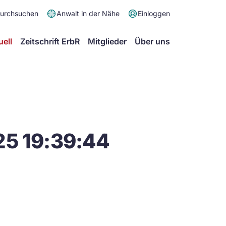
Meta
durchsuchen
Anwalt in der Nähe
Einloggen
Menü
Hauptmenü
uell
Zeitschrift ErbR
Mitglieder
Über uns
25 19:39:44