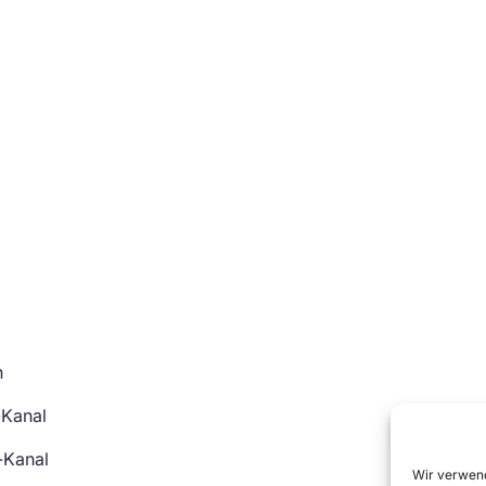
n
-Kanal
-Kanal
Wir verwend