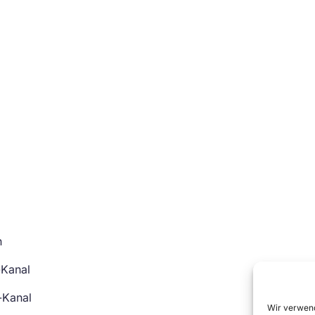
n
-Kanal
-Kanal
Wir verwend