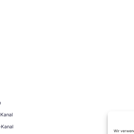
n
-Kanal
-Kanal
Wir verwend