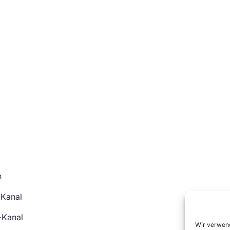
n
-Kanal
-Kanal
Wir verwend