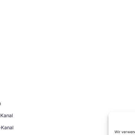
n
-Kanal
-Kanal
Wir verwend