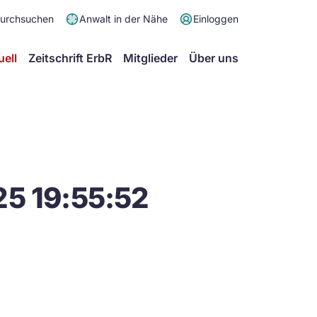
Meta
durchsuchen
Anwalt in der Nähe
Einloggen
Menü
Hauptmenü
uell
Zeitschrift ErbR
Mitglieder
Über uns
25 19:55:52