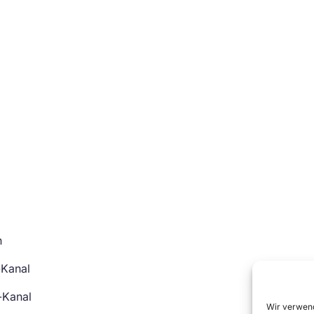
n
-Kanal
-Kanal
Wir verwend