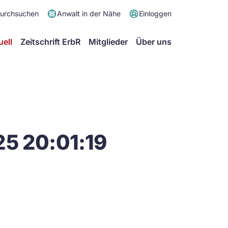
Meta
durchsuchen
Anwalt in der Nähe
Einloggen
Menü
Hauptmenü
uell
Zeitschrift ErbR
Mitglieder
Über uns
25 20:01:19