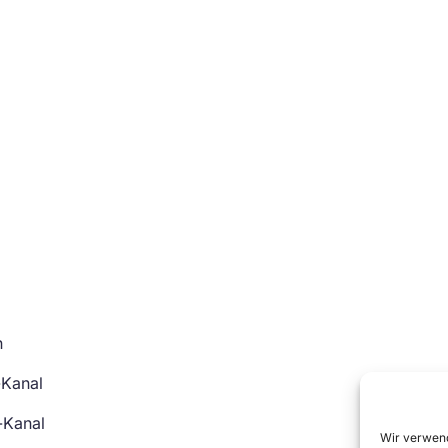
n
-Kanal
-Kanal
Wir verwend