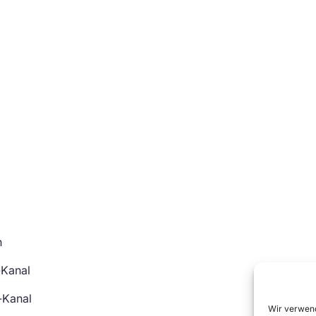
n
-Kanal
-Kanal
Wir verwend