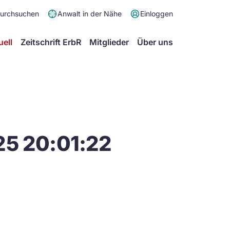
Meta
durchsuchen
Anwalt in der Nähe
Einloggen
Menü
Hauptmenü
uell
Zeitschrift ErbR
Mitglieder
Über uns
25 20:01:22