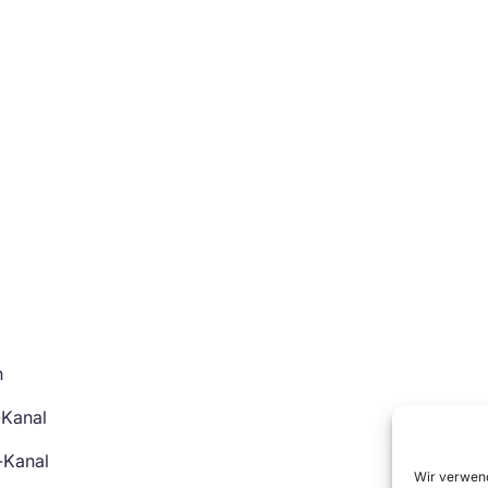
n
-Kanal
-Kanal
Wir verwend