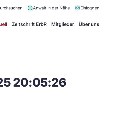
Meta
durchsuchen
Anwalt in der Nähe
Einloggen
Menü
Hauptmenü
uell
Zeitschrift ErbR
Mitglieder
Über uns
25 20:05:26