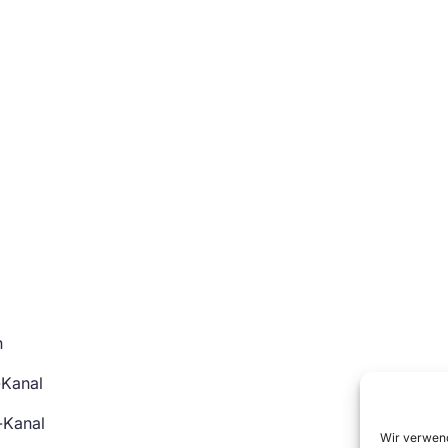
n
-Kanal
-Kanal
Wir verwend