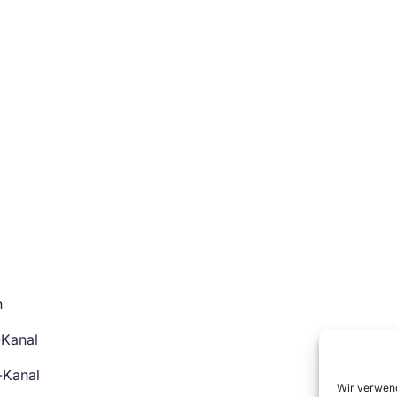
n
-Kanal
-Kanal
Wir verwend