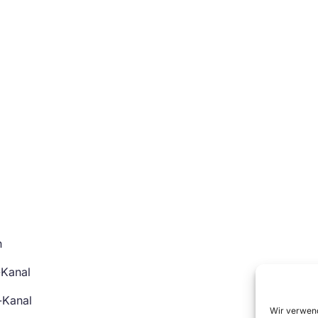
n
-Kanal
-Kanal
Wir verwend