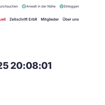
Meta
durchsuchen
Anwalt in der Nähe
Einloggen
Menü
Hauptmenü
uell
Zeitschrift ErbR
Mitglieder
Über uns
25 20:08:01