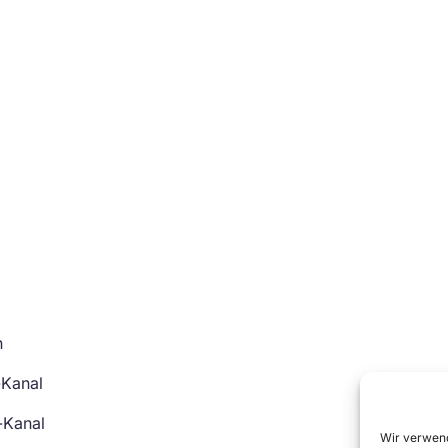
n
-Kanal
-Kanal
Wir verwend