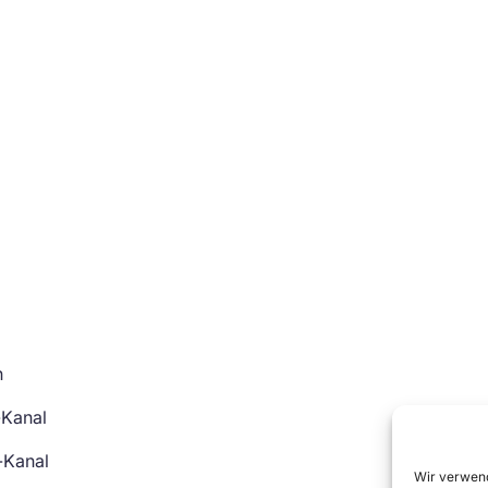
n
-Kanal
-Kanal
Wir verwend