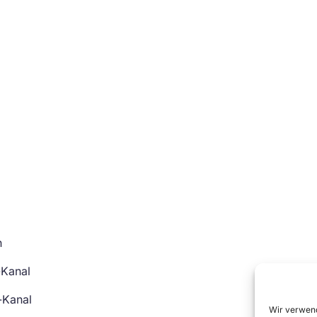
n
-Kanal
-Kanal
Wir verwend