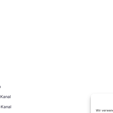
n
-Kanal
-Kanal
Wir verwend