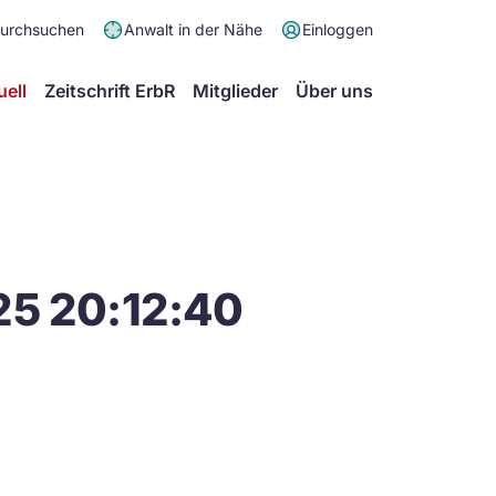
Meta
durchsuchen
Anwalt in der Nähe
Einloggen
Menü
Hauptmenü
uell
Zeitschrift ErbR
Mitglieder
Über uns
25 20:12:40