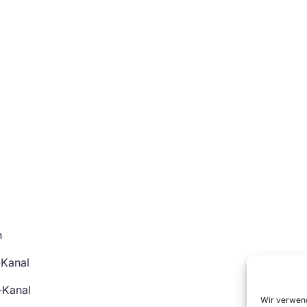
n
-Kanal
-Kanal
Wir verwend