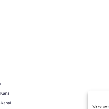
n
-Kanal
-Kanal
Wir verwend