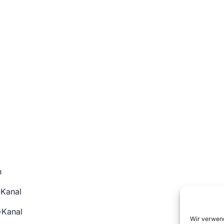
n
-Kanal
-Kanal
Wir verwend