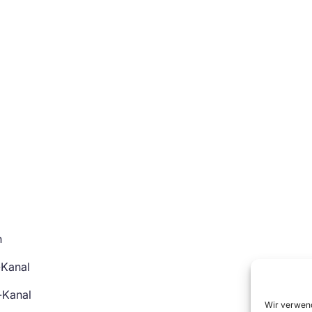
n
-Kanal
-Kanal
Wir verwend