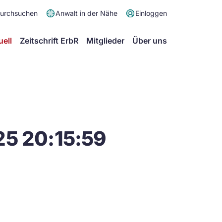
Meta
durchsuchen
Anwalt in der Nähe
Einloggen
Menü
Hauptmenü
uell
Zeitschrift ErbR
Mitglieder
Über uns
25 20:15:59