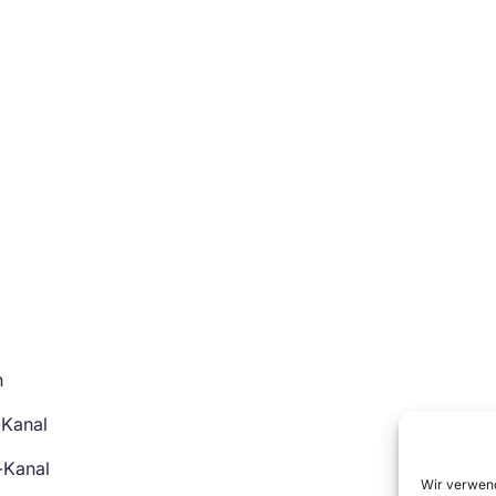
n
-Kanal
-Kanal
Wir verwend