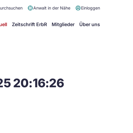
Meta
durchsuchen
Anwalt in der Nähe
Einloggen
Menü
Hauptmenü
uell
Zeitschrift ErbR
Mitglieder
Über uns
25 20:16:26