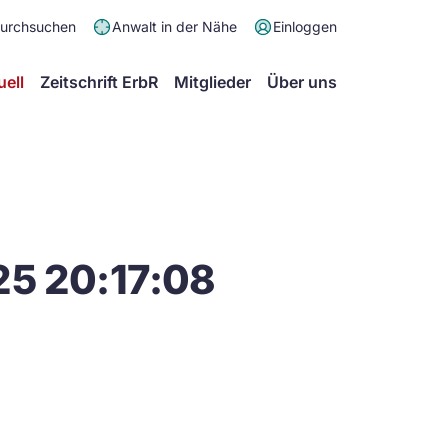
Meta
durchsuchen
Anwalt in der Nähe
Einloggen
Menü
Hauptmenü
uell
Zeitschrift ErbR
Mitglieder
Über uns
25 20:17:08