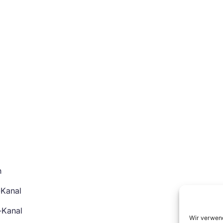
n
-Kanal
-Kanal
Wir verwend