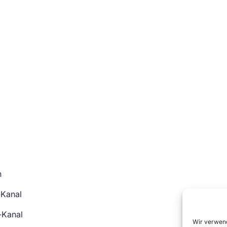
n
-Kanal
-Kanal
Wir verwend