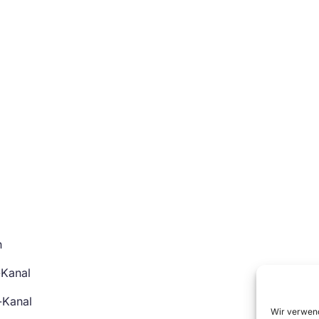
n
-Kanal
-Kanal
Wir verwend