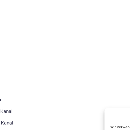
n
-Kanal
-Kanal
Wir verwend