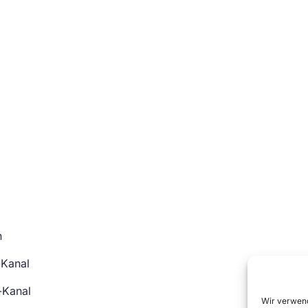
n
-Kanal
-Kanal
Wir verwend