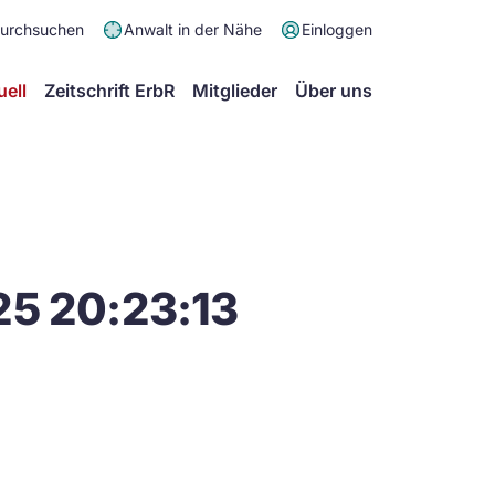
Meta
durchsuchen
Anwalt in der Nähe
Einloggen
Menü
Hauptmenü
uell
Zeitschrift ErbR
Mitglieder
Über uns
25 20:23:13