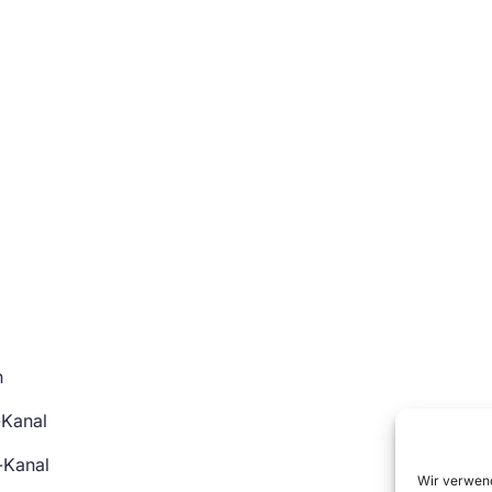
n
-Kanal
-Kanal
Wir verwend