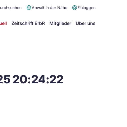
Meta
durchsuchen
Anwalt in der Nähe
Einloggen
Menü
Hauptmenü
uell
Zeitschrift ErbR
Mitglieder
Über uns
25 20:24:22