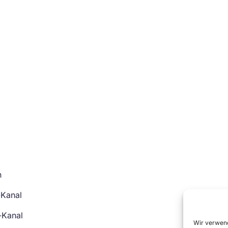
n
-Kanal
-Kanal
Wir verwend