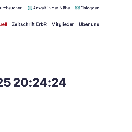
Meta
durchsuchen
Anwalt in der Nähe
Einloggen
Menü
Hauptmenü
uell
Zeitschrift ErbR
Mitglieder
Über uns
25 20:24:24