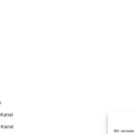
n
-Kanal
-Kanal
Wir verwend