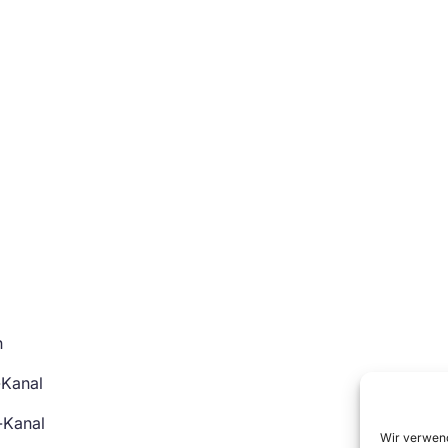
n
-Kanal
-Kanal
Wir verwend