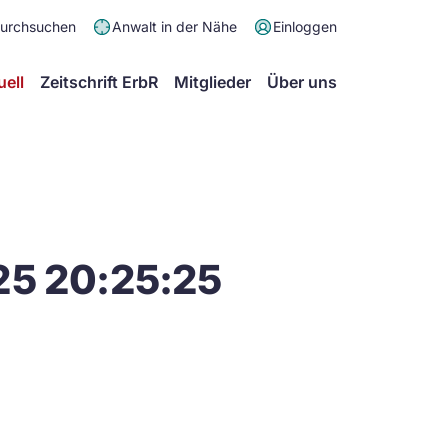
Meta
durchsuchen
Anwalt in der Nähe
Einloggen
Menü
Hauptmenü
uell
Zeitschrift ErbR
Mitglieder
Über uns
25 20:25:25