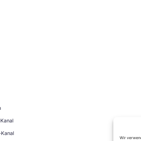
n
-Kanal
-Kanal
Wir verwend